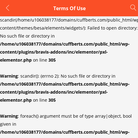
Terms Of Use
LOGIN
REGISTER
Warning
:
scandir(/home/u106038177/domains/cuffberts.com/public_html/w
content/themes/besa/elements/widgets/): Failed to open directory:
Enter your username and password to login.
No such file or directory in
/home/u106038177/domains/cuffberts.com/public_html/wp-
content/plugins/bravis-addons/inc/elementor/pxl-
elementor.php
on line
305
Warning
: scandir(): (errno 2): No such file or directory in
Remember me
Lost password?
/home/u106038177/domains/cuffberts.com/public_html/wp-
content/plugins/bravis-addons/inc/elementor/pxl-
elementor.php
on line
305
Warning
: foreach() argument must be of type array|object, bool
given in
/home/u106038177/domains/cuffberts.com/public_html/wp-