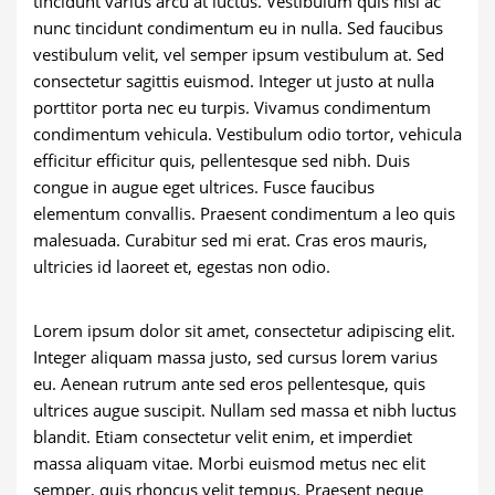
tincidunt varius arcu at luctus. Vestibulum quis nisi ac
nunc tincidunt condimentum eu in nulla. Sed faucibus
vestibulum velit, vel semper ipsum vestibulum at. Sed
consectetur sagittis euismod. Integer ut justo at nulla
porttitor porta nec eu turpis. Vivamus condimentum
condimentum vehicula. Vestibulum odio tortor, vehicula
efficitur efficitur quis, pellentesque sed nibh. Duis
congue in augue eget ultrices. Fusce faucibus
elementum convallis. Praesent condimentum a leo quis
malesuada. Curabitur sed mi erat. Cras eros mauris,
ultricies id laoreet et, egestas non odio.
Lorem ipsum dolor sit amet, consectetur adipiscing elit.
Integer aliquam massa justo, sed cursus lorem varius
eu. Aenean rutrum ante sed eros pellentesque, quis
ultrices augue suscipit. Nullam sed massa et nibh luctus
blandit. Etiam consectetur velit enim, et imperdiet
massa aliquam vitae. Morbi euismod metus nec elit
semper, quis rhoncus velit tempus. Praesent neque